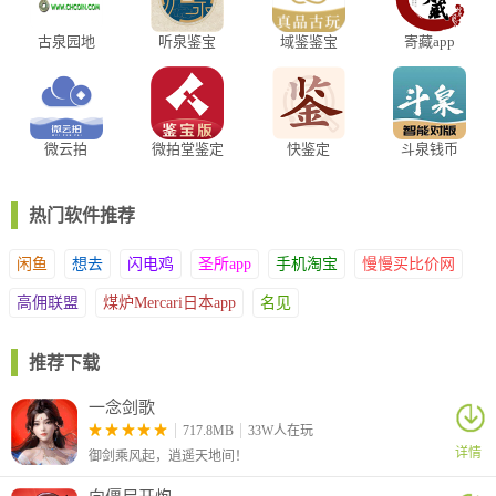
华夏收藏怎么开店？该软件中用户还可以开店来售卖自己的东西，
古泉园地
听泉鉴宝
域鉴鉴宝
寄藏app
可以直接在软件上操作。
app
1、在我的页面中点击卖家中心按钮；
微云拍
微拍堂鉴定
快鉴定
斗泉钱币
版
热门软件推荐
闲鱼
想去
闪电鸡
圣所app
手机淘宝
慢慢买比价网
2、点击立即开店按钮；
高佣联盟
煤炉Mercari日本app
名见
推荐下载
一念剑歌
717.8MB
33W人在玩
详情
3、需要实名认证，点击提交按钮；
御剑乘风起，逍遥天地间！