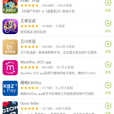
向僵尸开炮
284.8MB
31W人在玩
详情
《向僵尸开炮》&《盗墓笔记》联动计划
王者征途
43.9MB
人在玩
详情
轻松国战 挂机征途！
艾兴优选
168 MB
318.4万人在玩
详情
艾兴优选是一款电商购物平台，在这里为各位用户们提供了丰富的商品，有着各种优惠活动，让用户们能够买到实惠好质量的商品。在平台中还提供了拍卖服务，可参与拍卖购买各种稀有物品。
MytelPay 2025 app
4、需要填写店铺信息和提交认证资料，审核成功之后就可以开店
40.0 MB
39.1万人在玩
了。
详情
MytelPay 2025 app是用于缅甸的电子钱包，拥有PCI-DSS全球证书，旨在提供精品服务，为缅甸人民的日常生活带来便利，旨在提供具有许多独特功能的个人和企业所需的所有支付。
缅甸KBZPay
117 MB
31.2万人在玩
详情
缅甸KBZPay app是专为在缅甸工作或旅游的用户打造的软件，为缅甸居民提供更安全、更简单、更便捷的货币交易方式。
Ozon Seller
321 MB
24万人在玩
详情