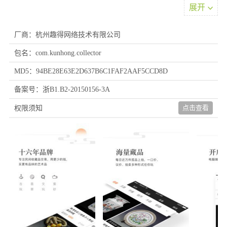
展开
厂商：杭州趣得网络技术有限公司
包名：com.kunhong.collector
MD5：94BE28E63E2D637B6C1FAF2AAF5CCD8D
备案号：浙B1.B2-20150156-3A
软件特色
点击查看
权限须知
1.【一元起拍】华夏收藏超低价一元起拍，人人都想捡的漏，万人
实时竞价，专场人气火爆；
2.【暗标出价】预展期间，“偷偷”设个委托价，无人知晓，说不定
就捡大漏了；
3.【黑名单】 被放鸽子了？把门锁好，永远把它关在门外；
4.【发私信】内置私信工具，即时沟通，成就交易；
5.【一键分享】分享您的华夏捡漏店铺，壮大您的华夏捡漏粉丝，
让更多的订单飞过来！