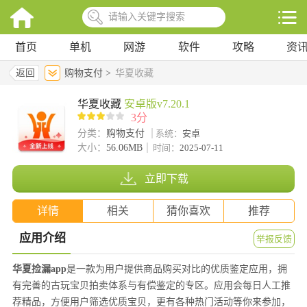
首页
单机
网游
软件
攻略
资
返回
购物支付 >
华夏收藏
华夏收藏
安卓版v7.20.1
3分
分类：
购物支付
系统：
安卓
大小：
56.06MB
时间：
2025-07-11
立即下载
详情
相关
猜你喜欢
推荐
应用介绍
举报反馈
华夏捡漏app
是一款为用户提供商品购买对比的优质鉴定应用，拥
有完善的古玩宝贝拍卖体系与有偿鉴定的专区。应用会每日人工推
荐精品，方便用户筛选优质宝贝，更有各种热门活动等你来参加，