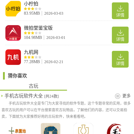
小柠拍
83.95MB
2026-03-03
详情
微拍堂鉴宝版
软件功能
104.98MB
2026-03-01
详情
拍卖区：专场拍卖，古玩、文玩、配饰、玉器瓷器等各种精品专场
汇聚；
九机网
有偿鉴定：华夏捡漏拥有自己的专家鉴定团为藏家们鉴定藏品，鉴
定手中藏品真假的同时学到更多的古玩知识；
77.28MB
2026-02-21
详情
排行榜：华夏捡漏排行榜，想成为华夏名人吗？这里让你崭露头
猜你喜欢
脚；
优选精品：人工推荐精品，方便筛选优质宝贝；
古玩
好店推荐：根据卖家的服务态度以及卖家出售的宝贝质量进行推
手机古玩软件大全
更多
[共24款]
荐，值得信赖；
手机古玩软件大全是专门为大家寻找的软件专题，这个专题非常的实用，很多
活动专题：华夏捡漏热门活动展示；
喜欢古玩的用户可以在平台搜索喜欢古玩物品，了解他们的内容，还可以交易拍
新人福利：华夏收藏新用户注册使用后可领取由华夏捡漏提供的精
卖，下面就为大家推荐好用的古玩软件，快来看看吧。
美古玩礼品一份；
怎么开店